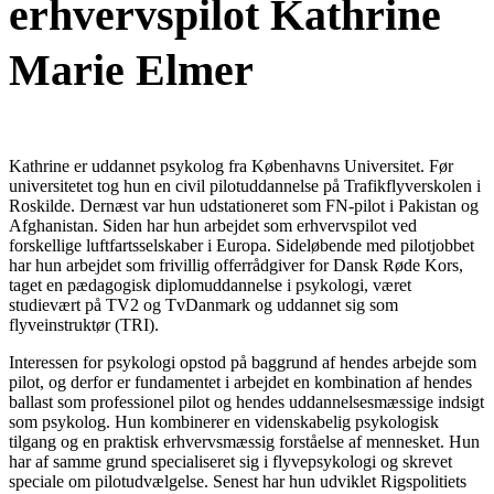
erhvervspilot Kathrine
Marie Elmer
Kathrine er uddannet psykolog fra Københavns Universitet. Før
universitetet tog hun en civil pilotuddannelse på Trafikflyverskolen i
Roskilde. Dernæst var hun udstationeret som FN-pilot i Pakistan og
Afghanistan. Siden har hun arbejdet som erhvervspilot ved
forskellige luftfartsselskaber i Europa. Sideløbende med pilotjobbet
har hun arbejdet som frivillig offerrådgiver for Dansk Røde Kors,
taget en pædagogisk diplomuddannelse i psykologi, været
studievært på TV2 og TvDanmark og uddannet sig som
flyveinstruktør (TRI).
Interessen for psykologi opstod på baggrund af hendes arbejde som
pilot, og derfor er fundamentet i arbejdet en kombination af hendes
ballast som professionel pilot og hendes uddannelsesmæssige indsigt
som psykolog. Hun kombinerer en videnskabelig psykologisk
tilgang og en praktisk erhvervsmæssig forståelse af mennesket. Hun
har af samme grund specialiseret sig i flyvepsykologi og skrevet
speciale om pilotudvælgelse. Senest har hun udviklet Rigspolitiets