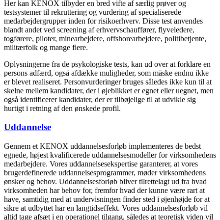
Her kan KENOX tilbyder en bred vifte af særlig prøver og
testsystemer til rekruttering og vurdering af specialiserede
medarbejdergrupper inden for risikoerhverv. Disse test anvendes
blandt andet ved screening af erhvervschauffører, flyveledere,
togførere, piloter, minearbejdere, offshorearbejdere, politibetjente,
militærfolk og mange flere.
Oplysningerne fra de psykologiske tests, kan ud over at forklare en
persons adfærd, også afdække muligheder, som måske endnu ikke
er blevet realiseret. Personvurderinger bruges således ikke kun til at
skelne mellem kandidater, der i øjeblikket er egnet eller uegnet, men
også identificerer kandidater, der er tilbøjelige til at udvikle sig
hurtigt i retning af den ønskede profil.
Uddannelse
Gennem et KENOX uddannelsesforløb implementeres de bedst
egnede, højest kvalificerede uddannelsesmodeller for virksomhedens
medarbejdere. Vores uddannelsesekspertise garanterer, at vores
brugerdefinerede uddannelsesprogrammer, møder virksomhedens
ønsker og behov. Uddannelsesforløb bliver tilrettelagt ud fra hvad
virksomheden har behov for, fremfor hvad der kunne være rart at
have, samtidig med at undervisningen finder sted i øjenhøjde for at
sikre at udbyttet har en langtidseffekt. Vores uddannelsesforløb vil
altid tage afsæt i en operationel tilgang, således at teoretisk viden vil