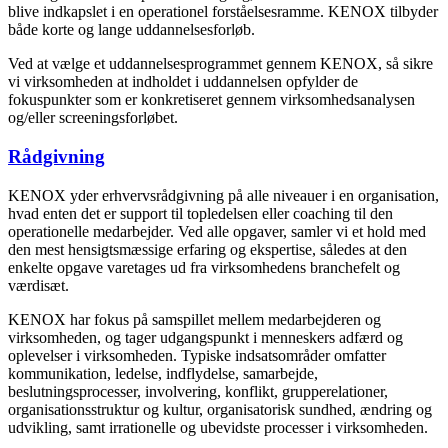
blive indkapslet i en operationel forståelsesramme. KENOX tilbyder
både korte og lange uddannelsesforløb.
Ved at vælge et uddannelsesprogrammet gennem KENOX, så sikre
vi virksomheden at indholdet i uddannelsen opfylder de
fokuspunkter som er konkretiseret gennem virksomhedsanalysen
og/eller screeningsforløbet.
Rådgivning
KENOX yder erhvervsrådgivning på alle niveauer i en organisation,
hvad enten det er support til topledelsen eller coaching til den
operationelle medarbejder. Ved alle opgaver, samler vi et hold med
den mest hensigtsmæssige erfaring og ekspertise, således at den
enkelte opgave varetages ud fra virksomhedens branchefelt og
værdisæt.
KENOX har fokus på samspillet mellem medarbejderen og
virksomheden, og tager udgangspunkt i menneskers adfærd og
oplevelser i virksomheden. Typiske indsatsområder omfatter
kommunikation, ledelse, indflydelse, samarbejde,
beslutningsprocesser, involvering, konflikt, grupperelationer,
organisationsstruktur og kultur, organisatorisk sundhed, ændring og
udvikling, samt irrationelle og ubevidste processer i virksomheden.