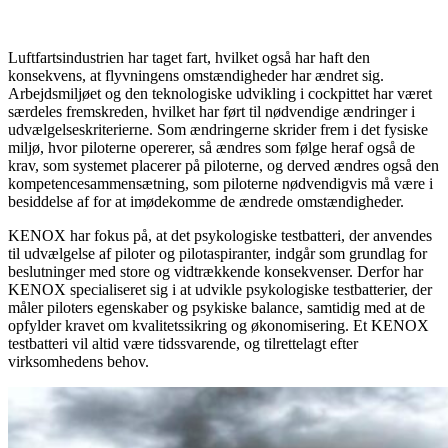
Luftfartsindustrien har taget fart, hvilket også har haft den
konsekvens, at flyvningens omstændigheder har ændret sig.
Arbejdsmiljøet og den teknologiske udvikling i cockpittet har været
særdeles fremskreden, hvilket har ført til nødvendige ændringer i
udvælgelseskriterierne. Som ændringerne skrider frem i det fysiske
miljø, hvor piloterne opererer, så ændres som følge heraf også de
krav, som systemet placerer på piloterne, og derved ændres også den
kompetencesammensætning, som piloterne nødvendigvis må være i
besiddelse af for at imødekomme de ændrede omstændigheder.
KENOX har fokus på, at det psykologiske testbatteri, der anvendes
til udvælgelse af piloter og pilotaspiranter, indgår som grundlag for
beslutninger med store og vidtrækkende konsekvenser. Derfor har
KENOX specialiseret sig i at udvikle psykologiske testbatterier, der
måler piloters egenskaber og psykiske balance, samtidig med at de
opfylder kravet om kvalitetssikring og økonomisering. Et KENOX
testbatteri vil altid være tidssvarende, og tilrettelagt efter
virksomhedens behov.