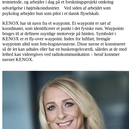
testmetode, og arbejder i dag på et forskningsprojekt omkring
udvælgelse i højrisikoindustrier. Ved siden af arbejdet som
psykolog arbejder hun som pilot i et dansk flyselskab.
KENOX har sit navn fra et waypoint. Et waypoint er sæt af
koordinater, som identificerer et punkt i det fysiske rum. Waypoints
bruges til at definere usynlige motorveje på himlen. Symbolet i
KENOX er et fly-over waypoint. Inden for luftfart, fremgår
waypoints altid som fem-bogstavsnavne. Disse navne er konstrueret
så de let kan udtales eller har en huskeregelsværdi, således at de med
lethed kan videregives ved radiokommunikation – heraf kommer
navnet KENOX.