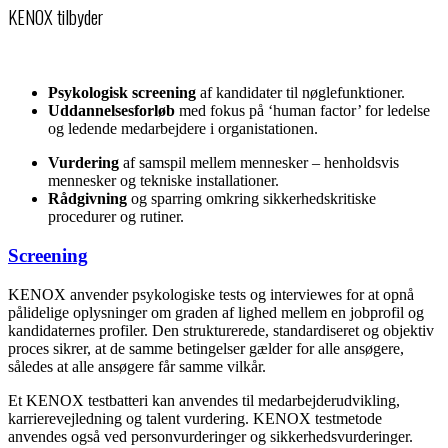
KENOX tilbyder
Psykologisk screening
af kandidater til nøglefunktioner.
Uddannelsesforløb
med fokus på ‘human factor’ for ledelse
og ledende medarbejdere i organistationen.
Vurdering
af samspil mellem mennesker – henholdsvis
mennesker og tekniske installationer.
Rådgivning
og sparring omkring sikkerhedskritiske
procedurer og rutiner.
Screening
KENOX anvender psykologiske tests og interviewes for at opnå
pålidelige oplysninger om graden af ​​lighed mellem en jobprofil og
kandidaternes profiler. Den strukturerede, standardiseret og objektiv
proces sikrer, at de samme betingelser gælder for alle ansøgere,
således at alle ansøgere får samme vilkår.
Et KENOX testbatteri kan anvendes til medarbejderudvikling,
karrierevejledning og talent vurdering. KENOX testmetode
anvendes også ved personvurderinger og sikkerhedsvurderinger.