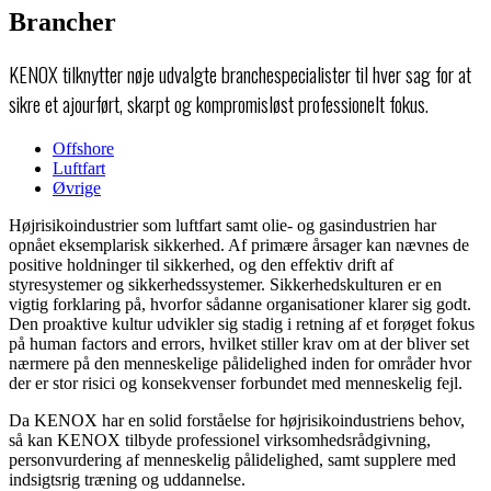
Brancher
KENOX tilknytter nøje udvalgte branchespecialister til hver sag for at
sikre et ajourført, skarpt og kompromisløst professionelt fokus.
Offshore
Luftfart
Øvrige
Højrisikoindustrier som luftfart samt olie- og gasindustrien har
opnået eksemplarisk sikkerhed. Af primære årsager kan nævnes de
positive holdninger til sikkerhed, og den effektiv drift af
styresystemer og sikkerhedssystemer. Sikkerhedskulturen er en
vigtig forklaring på, hvorfor sådanne organisationer klarer sig godt.
Den proaktive kultur udvikler sig stadig i retning af et forøget fokus
på human factors and errors, hvilket stiller krav om at der bliver set
nærmere på den menneskelige pålidelighed inden for områder hvor
der er stor risici og konsekvenser forbundet med menneskelig fejl.
Da KENOX har en solid forståelse for højrisikoindustriens behov,
så kan KENOX tilbyde professionel virksomhedsrådgivning,
personvurdering af menneskelig pålidelighed, samt supplere med
indsigtsrig træning og uddannelse.