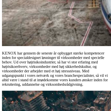
KENOX har gennem de seneste år opbygget stærke kompetencer
inden for specialdesignet løsninger til virksomheder med specielle
behov. Ud over højrisikoindustrier, så har vi stor erfaring med
højrisikoerhverv, virksomheder med høj sikkerhedskultur, og
virksomheder der arbejder med et høj stressniveau. Med
udgangspunkt i vores netværk og vores branchespecialister, så vil vi
altid være i stand til at imødekomme vores kunders ønsker inden for
rekruttering, uddannelse og virksomhedsrådgivning.